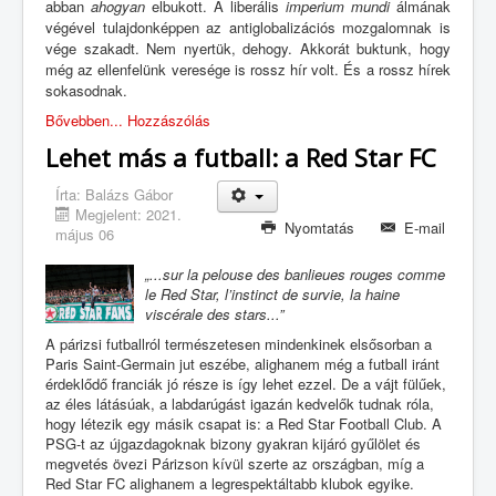
abban
ahogyan
elbukott. A liberális
imperium mundi
álmának
végével tulajdonképpen az antiglobalizációs mozgalomnak is
vége szakadt. Nem nyertük, dehogy. Akkorát buktunk, hogy
még az ellenfelünk veresége is rossz hír volt. És a rossz hírek
sokasodnak.
Bővebben...
Hozzászólás
Lehet más a futball: a Red Star FC
Írta:
Balázs Gábor
Megjelent: 2021.
Nyomtatás
E-mail
május 06
„...sur la pelouse des banlieues rouges comme
le Red Star, l’instinct de survie, la haine
viscérale des stars...”
A párizsi futballról természetesen mindenkinek elsősorban a
Paris Saint-Germain jut eszébe, alighanem még a futball iránt
érdeklődő franciák jó része is így lehet ezzel. De a vájt fülűek,
az éles látásúak, a labdarúgást igazán kedvelők tudnak róla,
hogy létezik egy másik csapat is: a Red Star Football Club. A
PSG-t az újgazdagoknak bizony gyakran kijáró gyűlölet és
megvetés övezi Párizson kívül szerte az országban, míg a
Red Star FC alighanem a legrespektáltabb klubok egyike.