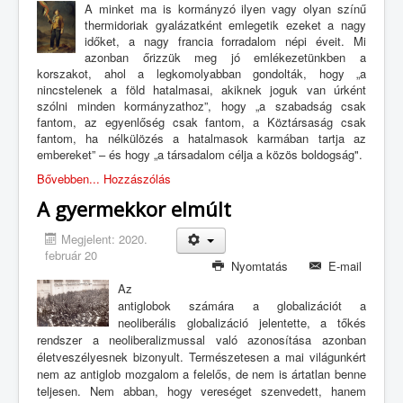
A minket ma is kormányzó ilyen vagy olyan színű
thermidoriak gyalázatként emlegetik ezeket a nagy
időket, a nagy francia forradalom népi éveit. Mi
azonban őrizzük meg jó emlékezetünkben a
korszakot, ahol a legkomolyabban gondolták, hogy „a
nincstelenek a föld hatalmasai, akiknek joguk van úrként
szólni minden kormányzathoz”, hogy „a szabadság csak
fantom, az egyenlőség csak fantom, a Köztársaság csak
fantom, ha nélkülözés a hatalmasok karmában tartja az
embereket” – és hogy „a társadalom célja a közös boldogság".
Bővebben...
Hozzászólás
A gyermekkor elmúlt
Megjelent: 2020.
február 20
Nyomtatás
E-mail
Az
antiglobok számára a globalizációt a
neoliberális globalizáció jelentette, a tőkés
rendszer a neoliberalizmussal való azonosítása azonban
életveszélyesnek bizonyult. Természetesen a mai világunkért
nem az antiglob mozgalom a felelős, de nem is ártatlan benne
teljesen. Nem abban, hogy vereséget szenvedett, hanem