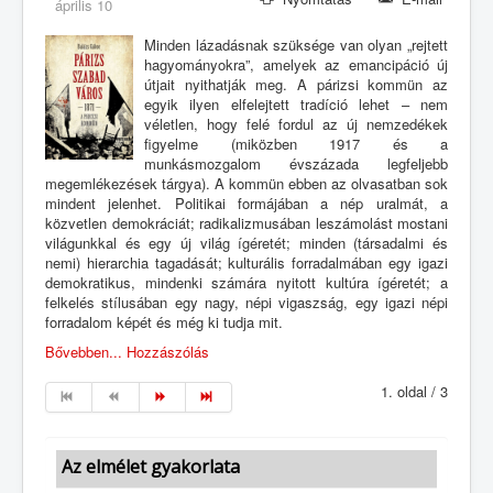
április 10
Minden lázadásnak szüksége van olyan „rejtett
hagyományokra”, amelyek az emancipáció új
útjait nyithatják meg. A párizsi kommün az
egyik ilyen elfelejtett tradíció lehet – nem
véletlen, hogy felé fordul az új nemzedékek
figyelme (miközben 1917 és a
munkásmozgalom évszázada legfeljebb
megemlékezések tárgya). A kommün ebben az olvasatban sok
mindent jelenhet. Politikai formájában a nép uralmát, a
közvetlen demokráciát; radikalizmusában leszámolást mostani
világunkkal és egy új világ ígéretét; minden (társadalmi és
nemi) hierarchia tagadását; kulturális forradalmában egy igazi
demokratikus, mindenki számára nyitott kultúra ígéretét; a
felkelés stílusában egy nagy, népi vigaszság, egy igazi népi
forradalom képét és még ki tudja mit.
Bővebben...
Hozzászólás
1. oldal / 3
Az elmélet gyakorlata