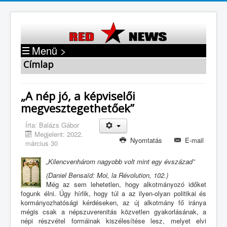
Menü >
Címlap
„A nép jó, a képviselői
megvesztegethetőek”
Írta:
Balázs Gábor
Megjelent: 2022.
Nyomtatás
E-mail
március 30
„Kilencvenhárom nagyobb volt mint egy évszázad”
(Daniel Bensaïd: Moi, la Révolution, 102.)
Még az sem lehetetlen, hogy alkotmányozó időket
fogunk élni. Úgy hírlik, hogy túl a az ilyen-olyan politikai és
kormányozhatósági kérdéseken, az új alkotmány fő iránya
mégis csak a népszuverenitás közvetlen gyakorlásának, a
népi részvétel formáinak kiszélesítése lesz, melyet elvi