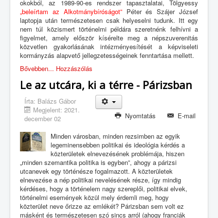
okokból, az 1989-90-es rendszer tapasztalatai, Tölgyessy
„beleírtam az Alkotmánybíróságot”
Péter és Szájer József
laptopja után természetesen csak helyeselni tudunk. Itt egy
nem túl közismert történelmi példára szeretnénk felhívni a
figyelmet, amely először kísérelte meg a népszuverenitás
közvetlen gyakorlásának intézményesítését a képviseleti
kormányzás alapvető jellegzetességeinek fenntartása mellett.
Bővebben...
Hozzászólás
Le az utcára, ki a térre - Párizsban
Írta:
Balázs Gábor
Megjelent: 2021.
Nyomtatás
E-mail
december 02
Minden városban, minden rezsimben az egyik
legeminensebben politikai és ideológia kérdés a
közterületek elnevezésének problémája, hiszen
„minden szemantika politika is egyben”, ahogy a párizsi
utcanevek egy történésze fogalmazott. A közterületek
elnevezése a nép politikai nevelésének része, így mindig
kérdéses, hogy a történelem nagy szereplői, politikai elvek,
történelmi események közül mely érdemli meg, hogy
közterület neve őrizze az emlékét? Párizsban sem volt ez
másként és természetesen szó sincs arról (ahogy franciák