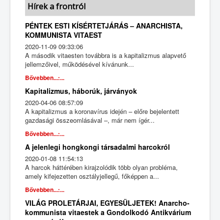
Hírek a frontról
PÉNTEK ESTI KÍSÉRTETJÁRÁS – ANARCHISTA,
KOMMUNISTA VITAEST
2020-11-09 09:33:06
A második vitaesten továbbra is a kapitalizmus alapvető
jellemzőivel, működésével kívánunk...
Bővebben...:...
Kapitalizmus, háborúk, járványok
2020-04-06 08:57:09
A kapitalizmus a koronavírus idején – előre bejelentett
gazdasági összeomlásával –, már nem ígér...
Bővebben...:...
A jelenlegi hongkongi társadalmi harcokról
2020-01-08 11:54:13
A harcok háttérében kirajzolódik több olyan probléma,
amely kifejezetten osztályjellegű, főképpen a...
Bővebben...:...
VILÁG PROLETÁRJAI, EGYESÜLJETEK! Anarcho-
kommunista vitaestek a Gondolkodó Antikvárium