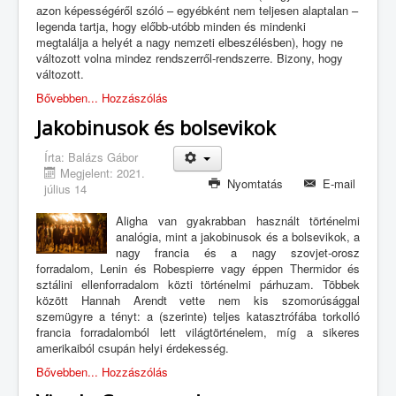
azon képességéről szóló – egyébként nem teljesen alaptalan –
legenda tartja, hogy előbb-utóbb minden és mindenki
megtalálja a helyét a nagy nemzeti elbeszélésben), hogy ne
változott volna mindez rendszerről-rendszerre. Bizony, hogy
változott.
Bővebben...
Hozzászólás
Jakobinusok és bolsevikok
Írta:
Balázs Gábor
Megjelent: 2021.
Nyomtatás
E-mail
július 14
Aligha van gyakrabban használt történelmi
analógia, mint a jakobinusok és a bolsevikok, a
nagy francia és a nagy szovjet-orosz
forradalom, Lenin és Robespierre vagy éppen Thermidor és
sztálini ellenforradalom közti történelmi párhuzam. Többek
között Hannah Arendt vette nem kis szomorúsággal
szemügyre a tényt: a (szerinte) teljes katasztrófába torkolló
francia forradalomból lett világtörténelem, míg a sikeres
amerikaiból csupán helyi érdekesség.
Bővebben...
Hozzászólás