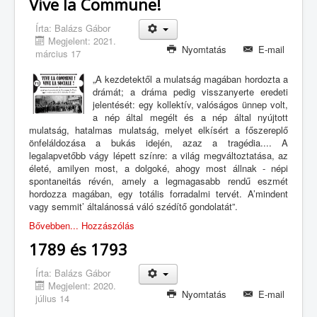
Vive la Commune!
Írta:
Balázs Gábor
Megjelent: 2021.
Nyomtatás
E-mail
március 17
„A kezdetektől a mulatság magában hordozta a
drámát; a dráma pedig visszanyerte eredeti
jelentését: egy kollektív, valóságos ünnep volt,
a nép által megélt és a nép által nyújtott
mulatság, hatalmas mulatság, melyet elkísért a főszereplő
önfeláldozása a bukás idején, azaz a tragédia.... A
legalapvetőbb vágy lépett színre: a világ megváltoztatása, az
életé, amilyen most, a dolgoké, ahogy most állnak - népi
spontaneitás révén, amely a legmagasabb rendű eszmét
hordozza magában, egy totális forradalmi tervét. A’mindent
vagy semmit’ általánossá váló szédítő gondolatát”.
Bővebben...
Hozzászólás
1789 és 1793
Írta:
Balázs Gábor
Megjelent: 2020.
Nyomtatás
E-mail
július 14