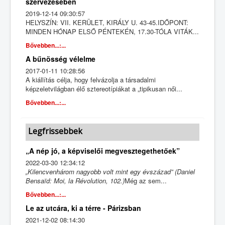
szervezésében
2019-12-14 09:30:57
HELYSZÍN: VII. KERÜLET, KIRÁLY U. 43-45.IDŐPONT:
MINDEN HÓNAP ELSŐ PÉNTEKÉN, 17.30-TÓLA VITÁK...
Bővebben...:...
A bűnösség vélelme
2017-01-11 10:28:56
A kiállítás célja, hogy felvázolja a társadalmi
képzeletvilágban élő sztereotípiákat a „tipikusan női...
Bővebben...:...
Legfrissebbek
„A nép jó, a képviselői megvesztegethetőek”
2022-03-30 12:34:12
„Kilencvenhárom nagyobb volt mint egy évszázad”
(Daniel
Bensaïd: Moi, la Révolution, 102.)
Még az sem...
Bővebben...:...
Le az utcára, ki a térre - Párizsban
2021-12-02 08:14:30