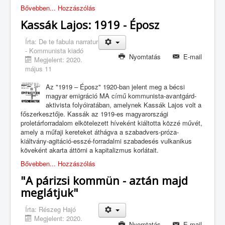
Bővebben...
Hozzászólás
Kassák Lajos: 1919 - Éposz
Írta:
De te fabula narratur
- Kommunista kiadó
Nyomtatás
E-mail
Megjelent: 2020.
május 11
Az "1919 – Éposz" 1920-ban jelent meg a bécsi
magyar emigráció MA című kommunista-avantgárd-
aktivista folyóiratában, amelynek Kassák Lajos volt a
főszerkesztője. Kassák az 1919-es magyarországi
proletárforradalom elkötelezett híveként kiáltotta közzé művét,
amely a műfaji kereteket áthágva a szabadvers-próza-
kiáltvány-agitáció-esszé-forradalmi szabadesés vulkanikus
köveként akarta áttörni a kapitalizmus korlátait.
Bővebben...
Hozzászólás
"A párizsi kommün - aztán majd
meglátjuk"
Írta:
Részeg Hajó
Megjelent: 2020.
Nyomtatás
E-mail